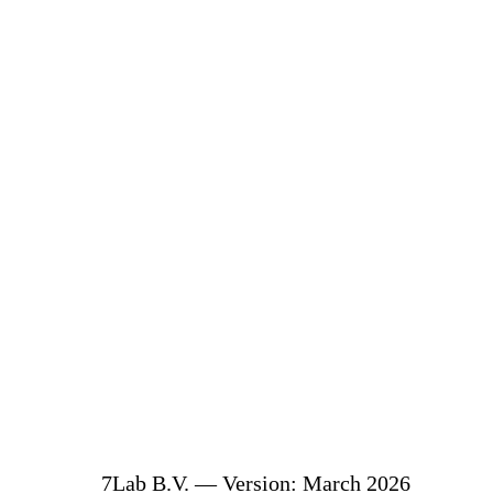
 non-disclosure ag
7Lab B.V. — Version: March 2026