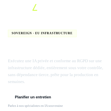
SOVEREIGN · EU INFRASTRUCTURE
Contrôle total sur votre
infrastructure IA
Exécutez une IA privée et conforme au RGPD sur une
infrastructure dédiée, entièrement sous votre contrôle,
sans dépendance tierce, prête pour la production en
semaines.
Planifier un entretien
En savoir plus
Parlez à nos spécialistes en IA souveraine