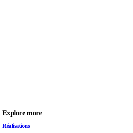
Pourquoi mon organisation en aurait-elle
besoin ?
En quoi est-ce différent d’utiliser OpenAI
directement ?
Est-ce scalable ?
En combien de temps peut-on être en ligne ?
Explore more
Réalisations