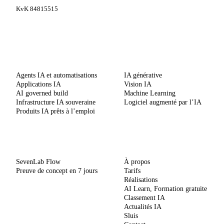
KvK 84815515
SERVICES
COMPÉTENCES
Agents IA et automatisations
IA générative
Applications IA
Vision IA
AI governed build
Machine Learning
Infrastructure IA souveraine
Logiciel augmenté par l’IA
Produits IA prêts à l’emploi
MÉTHODE
ENTREPRISE
SevenLab Flow
À propos
Preuve de concept en 7 jours
Tarifs
Réalisations
AI Learn, Formation gratuite
Classement IA
Actualités IA
Sluis