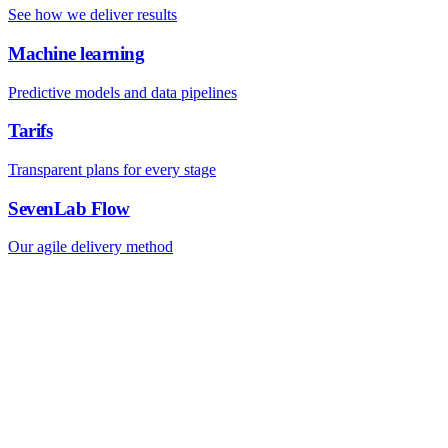
See how we deliver results
Machine learning
Predictive models and data pipelines
Tarifs
Transparent plans for every stage
SevenLab Flow
Our agile delivery method
OUTILS GRATUITS PAR SEVENLAB
Outillez votre équipe.
Ouvert tous
les jours.