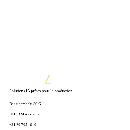
15 min, sans engagement
Aucune pression commerciale
Prototype en 7 jours
Solutions IA prêtes pour la production
Danzigerbocht 39 G
1013 AM Amsterdam
+31 20 705 1010