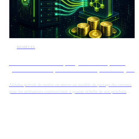
MODÈLES
Alibaba va introduire un partage des revenus pour les
gros utilisateurs des prochains modèles open source Qwen
Alibaba prévoit de mettre en œuvre un modèle de partage des revenus
pour les utilisateurs commerciaux à grande échelle de son prochain
modèle d'IA open source, Qwen. Bien que la technologie reste
accessible, les grandes entreprises générant des revenus importants
grâce au logiciel devront payer une redevance. Cette initiative marque
un tournant dans la manière dont les géants technologiques chinois
monétisent leurs contributions open source.