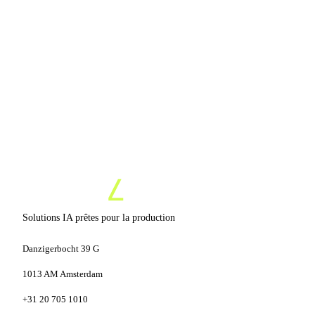
15 min, sans engagement
Aucune pression commerciale
Prototype en 7 jours
Solutions IA prêtes pour la production
Danzigerbocht 39 G
1013 AM Amsterdam
+31 20 705 1010