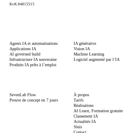
KvK 84815515
SERVICES
COMPÉTENCES
Agents IA et automatisations
IA générative
Applications IA
Vision IA
AI governed build
Machine Learning
Infrastructure IA souveraine
Logiciel augmenté par l’IA
Produits IA prêts à l’emploi
MÉTHODE
ENTREPRISE
SevenLab Flow
À propos
Preuve de concept en 7 jours
Tarifs
Réalisations
AI Learn, Formation gratuite
Classement IA
Actualités IA
Sluis
Contact