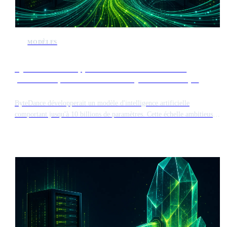
MODÈLES
ByteDance développe un modèle de 10 billions de
paramètres pour rivaliser avec Mythos d'Anthropic
ByteDance développerait un modèle d'intelligence artificielle
comportant jusqu'à 10 billions de paramètres. Cette échelle ambitieuse
placerait le système aux côtés du modèle Mythos d'Anthropic en termes
de complexité et d'exigences de calcul.