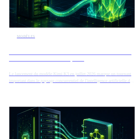
MODÈLES
Le lancement de Kimi K3 intensifie la concurrence sur le
marché des modèles d'IA de pointe
Le lancement du modèle Kimi K3 en juillet 2026 marque un tournant
important dans le paysage concurrentiel de l'intelligence artificielle de
haute performance. Cette sortie introduit un nouveau concurrent face
aux modèles de pointe établis, influençant potentiellement la
valorisation boursière d'acteurs majeurs comme Anthropic avant leurs
introductions en bourse.