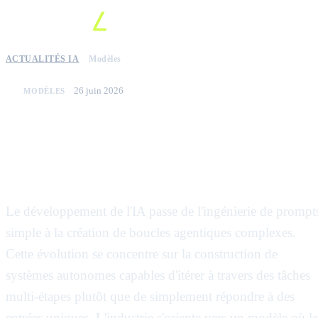
ACTUALITÉS IA
Modèles
26 juin 2026
MODÈLES
Des prompts aux boucles : le
passage vers les flux de travail
d'IA agentique
Le développement de l'IA passe de l'ingénierie de prompt
simple à la création de boucles agentiques complexes.
Cette évolution se concentre sur la construction de
systèmes autonomes capables d'itérer à travers des tâches
multi-étapes plutôt que de simplement répondre à des
entrées uniques. L'industrie s'oriente vers un modèle où le