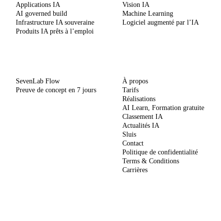
Applications IA
Vision IA
AI governed build
Machine Learning
Infrastructure IA souveraine
Logiciel augmenté par l’IA
Produits IA prêts à l’emploi
MÉTHODE
ENTREPRISE
SevenLab Flow
À propos
Preuve de concept en 7 jours
Tarifs
Réalisations
AI Learn, Formation gratuite
Classement IA
Actualités IA
Sluis
Contact
Politique de confidentialité
Terms & Conditions
Carrières