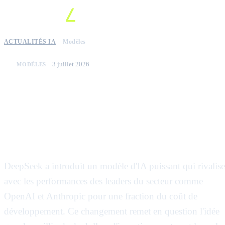
ACTUALITÉS IA
Modèles
3 juillet 2026
MODÈLES
Le modèle DeepSeek offre une
performance élevée à moindre
coût pour défier OpenAI et
Anthropic
DeepSeek a introduit un modèle d'IA puissant qui rivalise
avec les performances des leaders du secteur comme
OpenAI et Anthropic pour une fraction du coût de
développement. Ce changement remet en question l'idée