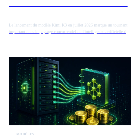
Le lancement de Kimi K3 intensifie la concurrence sur le
marché des modèles d'IA de pointe
Le lancement du modèle Kimi K3 en juillet 2026 marque un tournant
important dans le paysage concurrentiel de l'intelligence artificielle de
haute performance. Cette sortie introduit un nouveau concurrent face
aux modèles de pointe établis, influençant potentiellement la
valorisation boursière d'acteurs majeurs comme Anthropic avant leurs
introductions en bourse.
MODÈLES