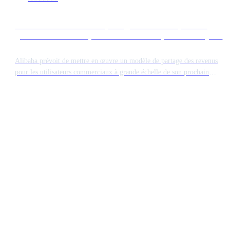
Alibaba va introduire un partage des revenus pour les
gros utilisateurs des prochains modèles open source Qwen
Alibaba prévoit de mettre en œuvre un modèle de partage des revenus
pour les utilisateurs commerciaux à grande échelle de son prochain
modèle d'IA open source, Qwen. Bien que la technologie reste
accessible, les grandes entreprises générant des revenus importants
grâce au logiciel devront payer une redevance. Cette initiative marque
un tournant dans la manière dont les géants technologiques chinois
monétisent leurs contributions open source.