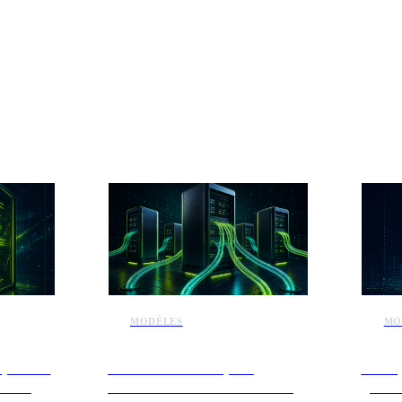
alités IA
MODÈLES
MO
ploitent
Aziro lance CAWi pour
Meta 
ternes
combler les silos d'information
gérer 