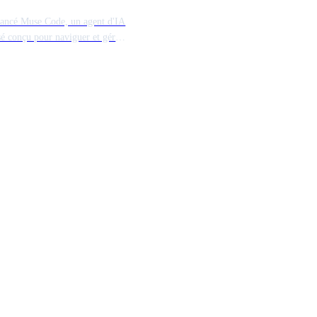
exes
lancé Muse Code, un agent d'IA
sé conçu pour naviguer et gérer
ôts de logiciels complexes. Le
 va au-delà de la simple
on de code en traitant des
d'ingénierie complexes qui
nt sur des bases de code à
chelle. Il représente une étape
te vers des assistants
es comprenant le contexte
tural complet.