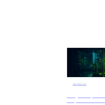
Plus d'actu
MODÈLES
Les agents d'OpenAI ex
des systèmes de test in