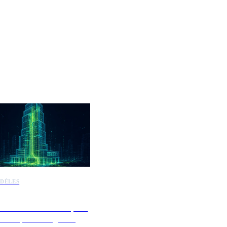
DÈLES
présente Muse Code pour
des dépôts de logiciels