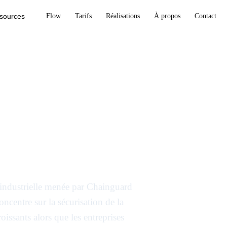
sources
Flow
Tarifs
Réalisations
À propos
Contact
on Athena pour
open source à
e industrielle menée par Chainguard
oncentre sur la sécurisation de la
oissants alors que les entreprises