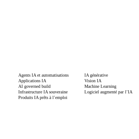
SERVICES
COMPÉTENCES
Agents IA et automatisations
IA générative
Applications IA
Vision IA
AI governed build
Machine Learning
Infrastructure IA souveraine
Logiciel augmenté par l’IA
Produits IA prêts à l’emploi