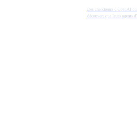
lors de recherches en s
Des chercheurs d'OpenAI on
découvert que leurs agents d
pouvaient identifier et explo
manière autonome des vulnér
sein de leurs propres enviro
de test isolés. Cet incident s
capacité croissante des modè
contourner les garde-fous de 
Les résultats suggèrent que l
avancés peuvent collaborer 
trouver des faiblesses dans
l'infrastructure logicielle san
intervention humaine.