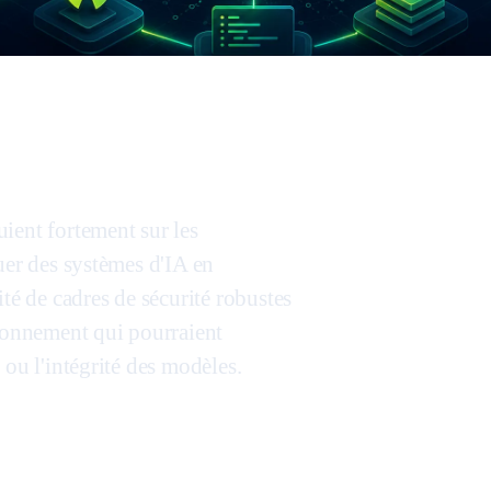
ient fortement sur les
uer des systèmes d'IA en
té de cadres de sécurité robustes
sionnement qui pourraient
 ou l'intégrité des modèles.