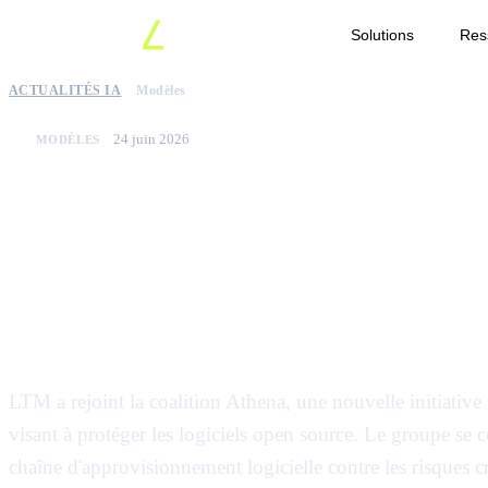
Solutions
Res
ACTUALITÉS IA
Modèles
24 juin 2026
MODÈLES
LTM rejoint la coaliti
sécuriser les logiciels 
l'ère de l'IA
LTM a rejoint la coalition Athena, une nouvelle initiativ
visant à protéger les logiciels open source. Le groupe se c
chaîne d'approvisionnement logicielle contre les risques cr