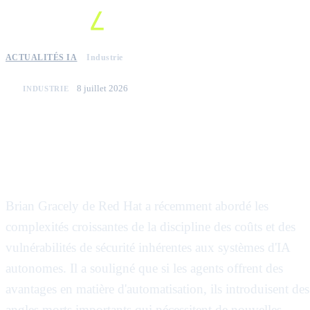
ACTUALITÉS IA
Industrie
8 juillet 2026
INDUSTRIE
Relever les défis opérationnels et
de sécurité des agents d'ia en
entreprise
Brian Gracely de Red Hat a récemment abordé les
complexités croissantes de la discipline des coûts et des
vulnérabilités de sécurité inhérentes aux systèmes d'IA
autonomes. Il a souligné que si les agents offrent des
avantages en matière d'automatisation, ils introduisent des
angles morts importants qui nécessitent de nouvelles