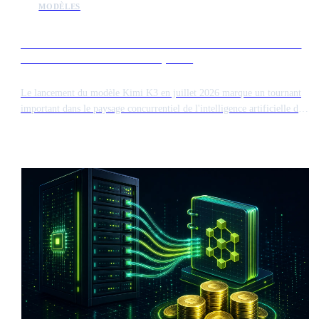
MODÈLES
Le lancement de Kimi K3 intensifie la concurrence sur le
marché des modèles d'IA de pointe
Le lancement du modèle Kimi K3 en juillet 2026 marque un tournant
important dans le paysage concurrentiel de l'intelligence artificielle de
haute performance. Cette sortie introduit un nouveau concurrent face
aux modèles de pointe établis, influençant potentiellement la
valorisation boursière d'acteurs majeurs comme Anthropic avant leurs
introductions en bourse.