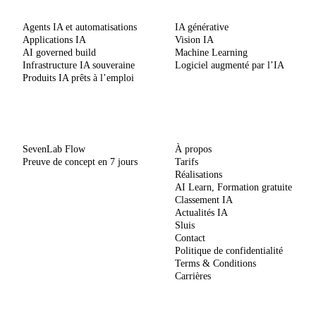
SERVICES
COMPÉTENCES
Agents IA et automatisations
IA générative
Applications IA
Vision IA
AI governed build
Machine Learning
Infrastructure IA souveraine
Logiciel augmenté par l’IA
Produits IA prêts à l’emploi
MÉTHODE
ENTREPRISE
SevenLab Flow
À propos
Preuve de concept en 7 jours
Tarifs
Réalisations
AI Learn, Formation gratuite
Classement IA
Actualités IA
Sluis
Contact
Politique de confidentialité
Terms & Conditions
Carrières