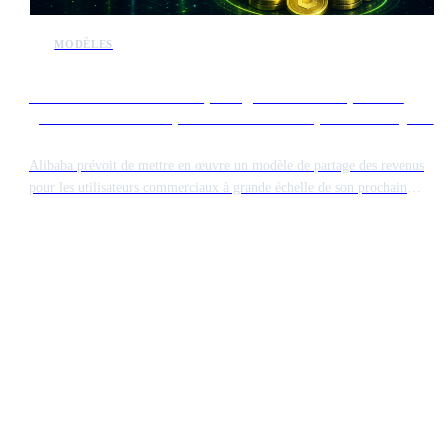
MODÈLES
Alibaba va introduire un partage des revenus pour les
gros utilisateurs des prochains modèles open source Qwen
Alibaba prévoit de mettre en œuvre un modèle de partage des revenus
pour les utilisateurs commerciaux à grande échelle de son prochain
modèle d'IA open source, Qwen. Bien que la technologie reste
accessible, les grandes entreprises générant des revenus importants
grâce au logiciel devront payer une redevance. Cette initiative marque
un tournant dans la manière dont les géants technologiques chinois
monétisent leurs contributions open source.