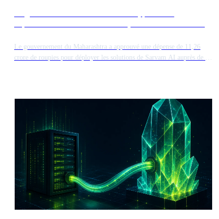
Le gouvernement du Maharashtra approuve le
déploiement d'une IA souveraine pour 2 500 utilisateurs
Le gouvernement du Maharashtra a approuvé une dépense de 11,26
crore de roupies pour déployer les solutions de Sarvam AI auprès de 2
500 utilisateurs gouvernementaux sur une période de deux ans. Cette
initiative à grande échelle se concentre sur les capacités d'IA souveraine
conçues pour améliorer l'efficacité administrative et la prestation des
services publics dans tout l'État.