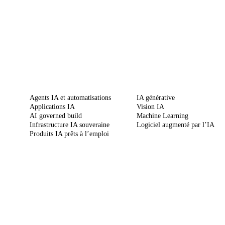
SERVICES
COMPÉTENCES
Agents IA et automatisations
IA générative
Applications IA
Vision IA
AI governed build
Machine Learning
Infrastructure IA souveraine
Logiciel augmenté par l’IA
Produits IA prêts à l’emploi