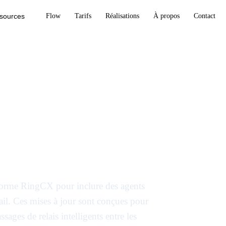
sources
Flow
Tarifs
Réalisations
À propos
Contact
l'IA agentique
ésolution
ient
eforme RingCX pour inclure des agents
ail. Ces mises à jour sont conçues pour
sages de relais intelligents entre les