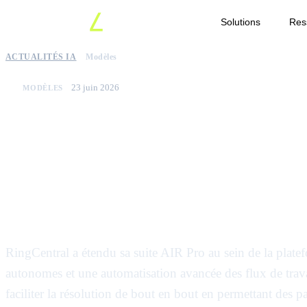
Solutions
Res
ACTUALITÉS IA
Modèles
23 juin 2026
MODÈLES
RingCentral introduit 
dans RingCX pour la r
autonome du service cl
RingCentral a étendu sa suite AIR Pro au sein de la plat
autonomes et une automatisation avancée des flux de trav
faciliter la résolution de bout en bout en permettant des pas