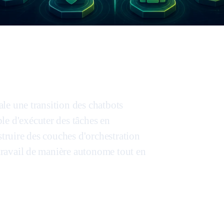
nale une transition des chatbots
le d'exécuter des tâches en
struire des couches d'orchestration
 travail de manière autonome tout en