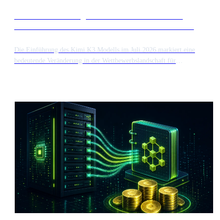
Die Veröffentlichung von Kimi K3 verschärft den
Wettbewerb auf dem Markt für Frontier AI Modelle
Die Einführung des Kimi K3 Modells im Juli 2026 markiert eine
bedeutende Veränderung in der Wettbewerbslandschaft für
Hochleistungs KI. Diese Veröffentlichung bringt einen neuen
Herausforderer für etablierte Frontier Modelle hervor und könnte die
Marktbewertung großer Akteure wie Anthropic vor deren
Börsengängen beeinflussen.