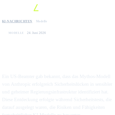
KI-NACHRICHTEN
Modelle
24. Juni 2026
MODELLE
Anthropic-Modell identifiziert
Schwachstellen in geheimen US-
Regierungssystemen
Ein US-Beamter gab bekannt, dass das Mythos-Modell
von Anthropic erfolgreich Sicherheitslücken in sensibler
und geheimer Regierungsinfrastruktur identifiziert hat.
Diese Entdeckung erfolgte während Sicherheitstests, die
darauf ausgelegt waren, die Risiken und Fähigkeiten
fortschrittlicher KI-Modelle zu bewerten.