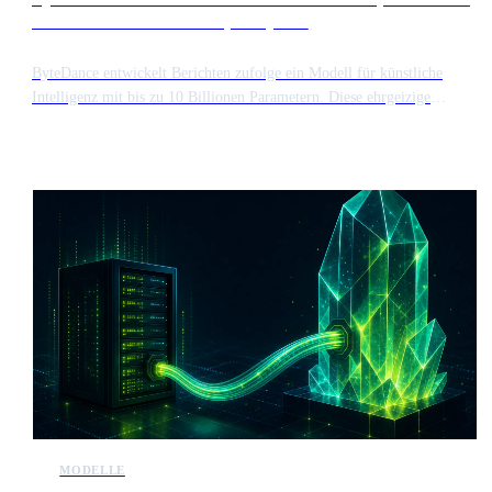
als konkurrenz zu anthropic mythos
ByteDance entwickelt Berichten zufolge ein Modell für künstliche
Intelligenz mit bis zu 10 Billionen Parametern. Diese ehrgeizige
Größenordnung würde das System in Bezug auf Komplexität und
Rechenanforderungen auf eine Stufe mit dem Mythos Modell von
Anthropic stellen.
MODELLE