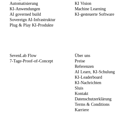
Automatisierung
KI Vision
KI-Anwendungen
Machine Learning
AI governed build
KI-gesteuerte Software
Sovereign AI-Infrastruktur
Plug & Play KI-Produkte
METHODE
UNTERNEHMEN
SevenLab Flow
Über uns
7-Tage-Proof-of-Concept
Preise
Referenzen
AI Learn, KI-Schulung
KI-Leaderboard
KI-Nachrichten
Sluis
Kontakt
Datenschutzerklärung
Terms & Conditions
Karriere