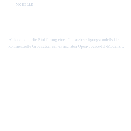
MODELLE
Alibaba plant Umsatzbeteiligung für Großnutzer der
kommenden Open-Source-Qwen-Modelle
Alibaba plant die Einführung eines Umsatzbeteiligungsmodells für
kommerzielle Großnutzer seines nächsten Open-Source-KI-Modells
Qwen. Während die Technologie zugänglich bleibt, müssen große
Unternehmen, die erhebliche Einnahmen mit der Software erzielen,
eine Gebühr zahlen. Dieser Schritt signalisiert einen Wandel in der Art
und Weise, wie chinesische Tech-Giganten ihre Open-Source-Beiträge
monetarisieren.