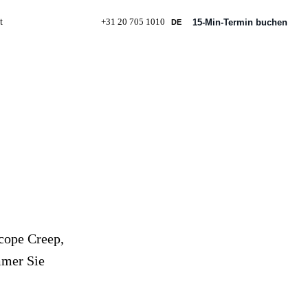
t
+31 20 705 1010
15-Min-Termin buchen
DE
isation
ebühr
Scope Creep,
mmer Sie