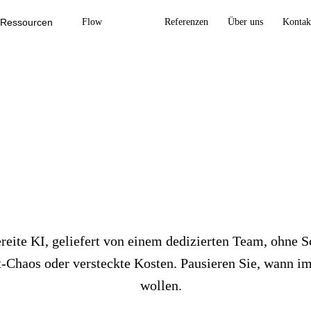
Ressourcen
Flow
Preise
Referenzen
Über uns
Kontak
rall in Ihrer Organ
eine
feste Monatsg
reite KI, geliefert von einem dedizierten Team, ohne 
t-Chaos oder versteckte Kosten. Pausieren Sie, wann i
wollen.