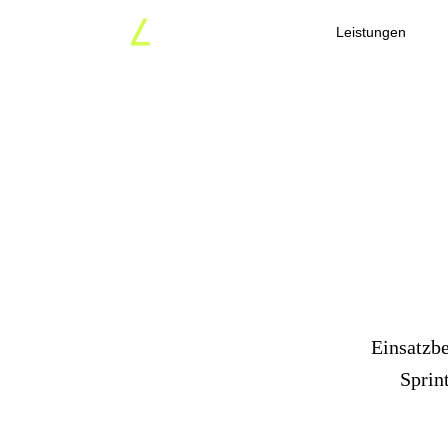
Leistungen
KI übe
für 
Einsatzbe
Sprin