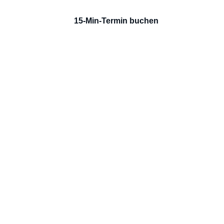
15-Min-Termin buchen
KI-ENTWICKLUNG ALS SERVICE
Jede Stufe beinhaltet alles aus der vorherigen
AI Build
AI governed build
Enterprise
BUILD PARTNERSHIP
AI governed build