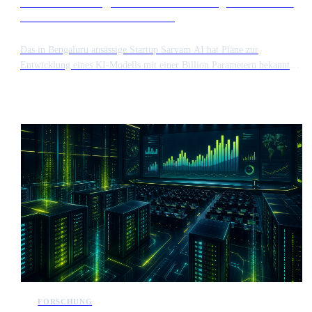
Sarvam AI kündigt Pläne zur Entwicklung eines Modells
mit einer Billion Parametern an
Das in Bengaluru ansässige Startup Sarvam AI hat Pläne zur
Entwicklung eines KI-Modells mit einer Billion Parametern bekannt
gegeben. Dieses ehrgeizige Projekt zielt darauf ab, die Grenzen des
Trainings großskaliger Modelle zu erweitern und gleichzeitig die
spezifischen sprachlichen und strukturellen Anforderungen des
indischen Marktes zu berücksichtigen. Die Initiative stellt einen
bedeutenden Schritt in der regionalen KI-Entwicklung dar und
konzentriert sich auf Hochleistungsfähigkeiten.
FORSCHUNG