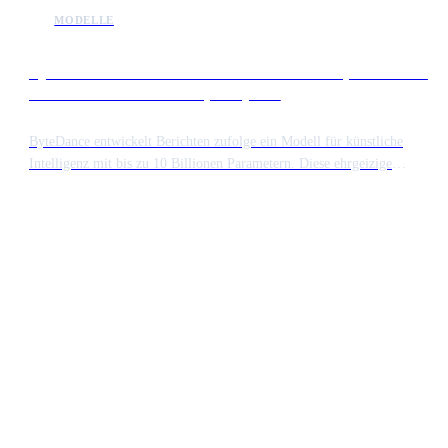
MODELLE
Bytedance entwickelt modell mit 10 billionen parametern
als konkurrenz zu anthropic mythos
ByteDance entwickelt Berichten zufolge ein Modell für künstliche
Intelligenz mit bis zu 10 Billionen Parametern. Diese ehrgeizige
Größenordnung würde das System in Bezug auf Komplexität und
Rechenanforderungen auf eine Stufe mit dem Mythos Modell von
Anthropic stellen.