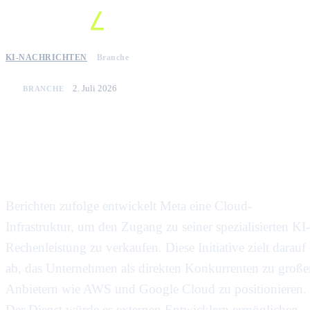
KI-NACHRICHTEN
Branche
2. Juli 2026
BRANCHE
Meta erwägt die Vermietung von
KI-Rechenleistung, um Cloud-
Giganten herauszufordern
Berichten zufolge entwickelt Meta eine Cloud-
Infrastruktur, um den Zugang zu seiner spezialisierten KI-
Rechenleistung zu verkaufen. Diese Initiative zielt darauf
ab, das Unternehmen als direkten Konkurrenten zu große
Anbietern wie AWS und Google Cloud zu positionieren.
Der Dienst würde es externen Entwicklern ermöglichen,