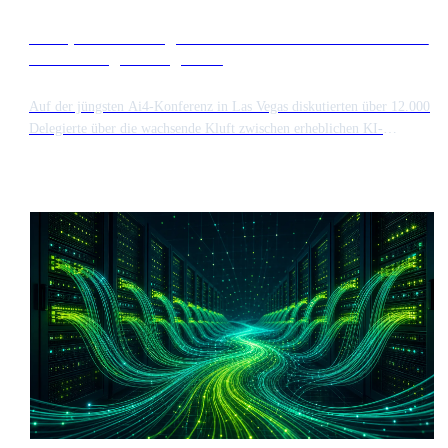
Enterprise AI verlagert den Fokus vom Token-Verbrauch
auf das Budgetmanagement
Auf der jüngsten Ai4-Konferenz in Las Vegas diskutierten über 12.000
Delegierte über die wachsende Kluft zwischen erheblichen KI-
Investitionen und tatsächlichen finanziellen Erträgen. Die Branche geht
von einer Phase des hohen Token-Verbrauchs zu einer disziplinierteren
Budgetierung von Chatbots über, da Unternehmen nach greifbarem
Mehrwert suchen.