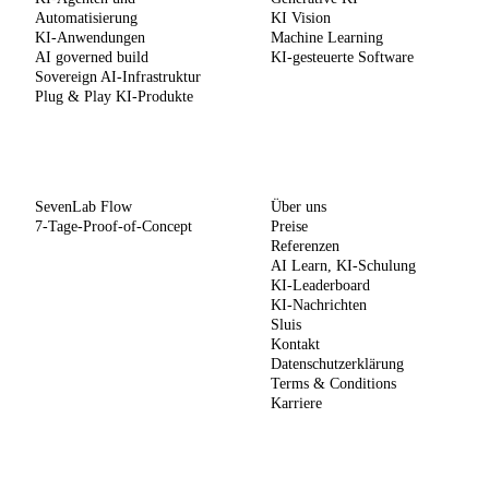
Automatisierung
KI Vision
KI-Anwendungen
Machine Learning
AI governed build
KI-gesteuerte Software
Sovereign AI-Infrastruktur
Plug & Play KI-Produkte
METHODE
UNTERNEHMEN
SevenLab Flow
Über uns
7-Tage-Proof-of-Concept
Preise
Referenzen
AI Learn, KI-Schulung
KI-Leaderboard
KI-Nachrichten
Sluis
Kontakt
Datenschutzerklärung
Terms & Conditions
Karriere