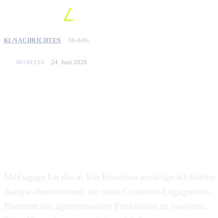
KI-NACHRICHTEN
Modelle
24. Juni 2026
MODELLE
Moengage erwirbt aampe, um
agentenbasierte KI-
Entscheidungsfindung in seine
Marketingplattform zu
integrieren
MoEngage hat das in San Francisco ansässige KI-Startup
Aampe übernommen, um seine Customer-Engagement-
Plattform um agentenbasierte Funktionen zu erweitern.