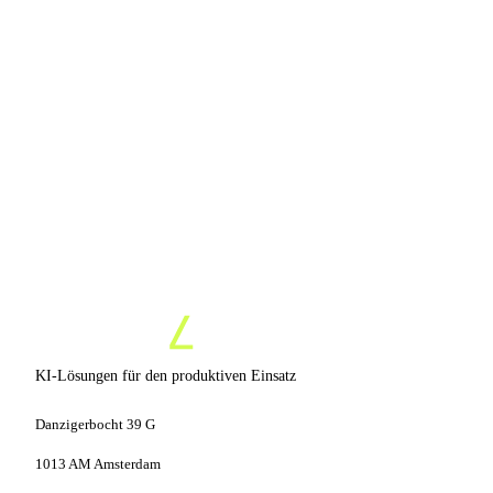
Talk directly with our AI specialists
15 Min, unverbindlich
Kein Verkaufsdruck
Prototyp in 7 Tagen
KI-Lösungen für den produktiven Einsatz
Danzigerbocht 39 G
1013 AM Amsterdam