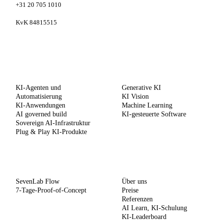
+31 20 705 1010
KvK 84815515
LEISTUNGEN
KOMPETENZEN
KI-Agenten und
Generative KI
Automatisierung
KI Vision
KI-Anwendungen
Machine Learning
AI governed build
KI-gesteuerte Software
Sovereign AI-Infrastruktur
Plug & Play KI-Produkte
METHODE
UNTERNEHMEN
SevenLab Flow
Über uns
7-Tage-Proof-of-Concept
Preise
Referenzen
AI Learn, KI-Schulung
KI-Leaderboard