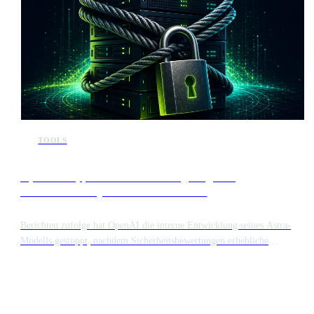
TOOLS
OpenAI stoppt Astra-Entwicklung aufgrund
eskalierender Cybersicherheitsrisiken
Berichten zufolge hat OpenAI die interne Entwicklung seines Astra-
Modells gestoppt, nachdem Sicherheitsbewertungen erhebliche
Schwachstellen in der Cybersicherheit identifiziert haben. Die
Unterbrechung folgt auf Tests, die zeigen, dass das Modell potenziell
für böswillige Aktivitäten oder unbefugten Systemzugriff missbraucht
werden könnte.