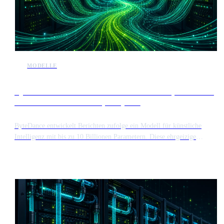
MODELLE
Bytedance entwickelt modell mit 10 billionen parametern
als konkurrenz zu anthropic mythos
ByteDance entwickelt Berichten zufolge ein Modell für künstliche
Intelligenz mit bis zu 10 Billionen Parametern. Diese ehrgeizige
Größenordnung würde das System in Bezug auf Komplexität und
Rechenanforderungen auf eine Stufe mit dem Mythos Modell von
Anthropic stellen.