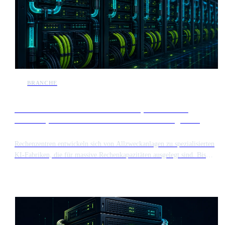
BRANCHE
KI-Rechenzentren wandeln sich zu spezialisierten
Fabriken, da der Bedarf an Strom und Kühlung stark
ansteigt
Rechenzentren entwickeln sich von Allzweckanlagen zu spezialisierten
KI-Fabriken, die für massive Rechenkapazitäten ausgelegt sind. Bis
2030 wird die Branche der Stromverfügbarkeit und fortschrittlichen
Flüssigkeitskühlung Priorität einräumen, um die von dichten GPU-
Clustern erzeugte Wärme zu bewältigen.