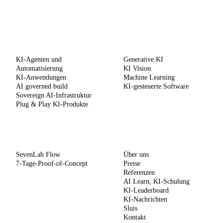
LEISTUNGEN
KOMPETENZEN
KI-Agenten und
Generative KI
Automatisierung
KI Vision
KI-Anwendungen
Machine Learning
AI governed build
KI-gesteuerte Software
Sovereign AI-Infrastruktur
Plug & Play KI-Produkte
METHODE
UNTERNEHMEN
SevenLab Flow
Über uns
7-Tage-Proof-of-Concept
Preise
Referenzen
AI Learn, KI-Schulung
KI-Leaderboard
KI-Nachrichten
Sluis
Kontakt