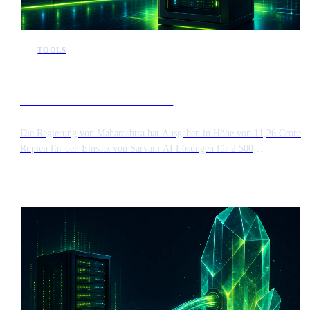
TOOLS
Regierung von Maharashtra genehmigt Einsatz
souveräner KI für 2.500 Nutzer
Die Regierung von Maharashtra hat Ausgaben in Höhe von 11,26 Crore
Rupien für den Einsatz von Sarvam AI Lösungen für 2.500
Regierungsnutzer über einen Zeitraum von zwei Jahren genehmigt.
Diese groß angelegte Initiative konzentriert sich auf souveräne KI-
Fähigkeiten, die darauf ausgelegt sind, die Verwaltungseffizienz und
die Erbringung öffentlicher Dienstleistungen im gesamten Bundesstaat
zu verbessern.