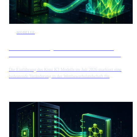
MODELLE
Die Veröffentlichung von Kimi K3 verschärft den
Wettbewerb auf dem Markt für Frontier AI Modelle
Die Einführung des Kimi K3 Modells im Juli 2026 markiert eine
bedeutende Veränderung in der Wettbewerbslandschaft für
Hochleistungs KI. Diese Veröffentlichung bringt einen neuen
Herausforderer für etablierte Frontier Modelle hervor und könnte die
Marktbewertung großer Akteure wie Anthropic vor deren
Börsengängen beeinflussen.