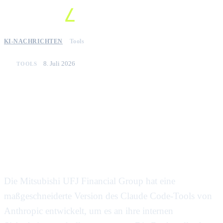
KI-NACHRICHTEN
Tools
8. Juli 2026
TOOLS
MUFG entwickelt
maßgeschneiderte Version von
Anthropic Claude Code zur
Einhaltung interner Compliance-
Vorgaben
Die Mitsubishi UFJ Financial Group hat eine
maßgeschneiderte Version des Claude Code-Tools von
Anthropic entwickelt, um es an ihre internen