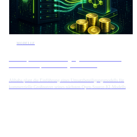
MODELLE
Alibaba plant Umsatzbeteiligung für Großnutzer der
kommenden Open-Source-Qwen-Modelle
Alibaba plant die Einführung eines Umsatzbeteiligungsmodells für
kommerzielle Großnutzer seines nächsten Open-Source-KI-Modells
Qwen. Während die Technologie zugänglich bleibt, müssen große
Unternehmen, die erhebliche Einnahmen mit der Software erzielen,
eine Gebühr zahlen. Dieser Schritt signalisiert einen Wandel in der Art
und Weise, wie chinesische Tech-Giganten ihre Open-Source-Beiträge
monetarisieren.