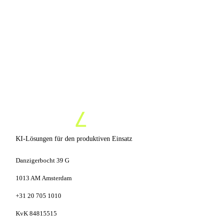
15 Min, unverbindlich
Kein Verkaufsdruck
Prototyp in 7 Tagen
KI-Lösungen für den produktiven Einsatz
Danzigerbocht 39 G
1013 AM Amsterdam
+31 20 705 1010
KvK 84815515