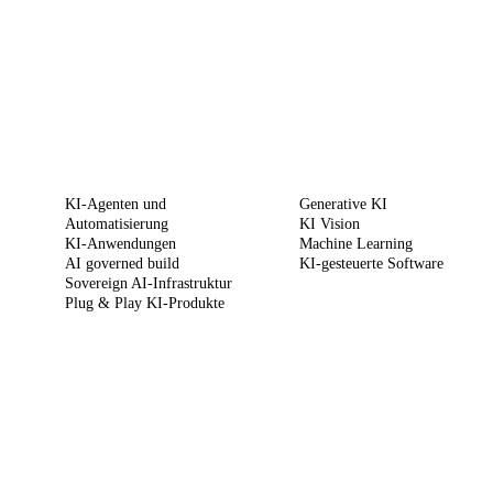
LEISTUNGEN
KOMPETENZEN
KI-Agenten und
Generative KI
Automatisierung
KI Vision
KI-Anwendungen
Machine Learning
AI governed build
KI-gesteuerte Software
Sovereign AI-Infrastruktur
Plug & Play KI-Produkte