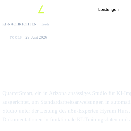
Leistungen
KI-NACHRICHTEN
Tools
29. Juni 2026
TOOLS
Quartersmart startet 
Standardprozesse zu a
QuarterSmart, ein in Arizona ansässiges Studio für KI-Im
ausgerichtet, um Standardarbeitsanweisungen in automa
Studio unter der Leitung des n8n-Experten Hyrum Hurst h
Dokumentationen in funktionale KI-Trainingsdaten und a