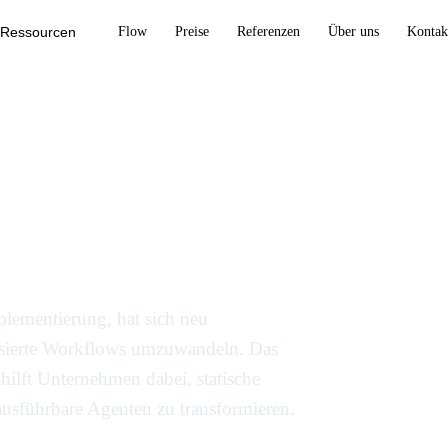
Ressourcen
Flow
Preise
Referenzen
Über uns
Kontak
neu um
utomatisieren
plementierung, hat sich neu
tisierte Workflows umzuwandeln. Das
ilft Unternehmen dabei, statische
usführbare Agenten zu transformieren.