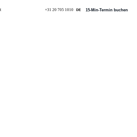
t
+31 20 705 1010
15-Min-Termin buchen
DE