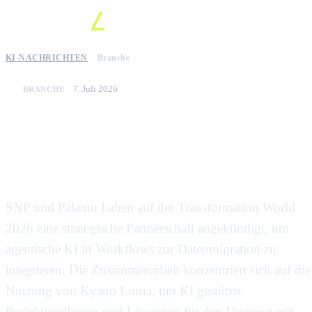
KI-NACHRICHTEN
Branche
7. Juli 2026
BRANCHE
SNP und Palantir kooperieren bei
agentischer KI für die
Datenmigration in Unternehmen
SNP und Palantir haben auf der Transformation World
2026 eine strategische Partnerschaft angekündigt, um
agentische KI in Workflows zur Datenmigration zu
integrieren. Die Zusammenarbeit konzentriert sich auf die
Nutzung von Kyano Lorna, um KI gestützte
Projektintelligenz und Lösungen für den Umgang mit