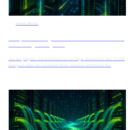
FORSCHUNG
Enterprise AI verlagert den Fokus vom Token-Verbrauch
auf das Budgetmanagement
Auf der jüngsten Ai4-Konferenz in Las Vegas diskutierten über 12.000
Delegierte über die wachsende Kluft zwischen erheblichen KI-
Investitionen und tatsächlichen finanziellen Erträgen. Die Branche geht
von einer Phase des hohen Token-Verbrauchs zu einer disziplinierteren
Budgetierung von Chatbots über, da Unternehmen nach greifbarem
Mehrwert suchen.