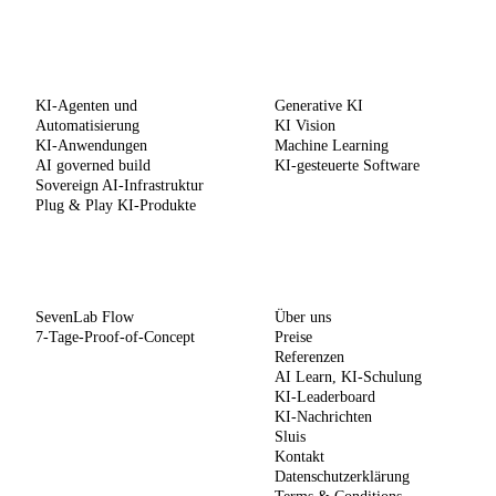
LEISTUNGEN
KOMPETENZEN
KI-Agenten und
Generative KI
Automatisierung
KI Vision
KI-Anwendungen
Machine Learning
AI governed build
KI-gesteuerte Software
Sovereign AI-Infrastruktur
Plug & Play KI-Produkte
METHODE
UNTERNEHMEN
SevenLab Flow
Über uns
7-Tage-Proof-of-Concept
Preise
Referenzen
AI Learn, KI-Schulung
KI-Leaderboard
KI-Nachrichten
Sluis
Kontakt
Datenschutzerklärung