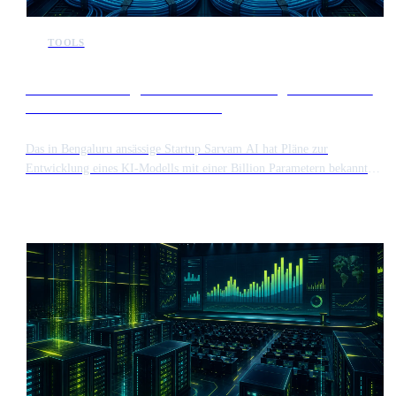
TOOLS
Sarvam AI kündigt Pläne zur Entwicklung eines Modells
mit einer Billion Parametern an
Das in Bengaluru ansässige Startup Sarvam AI hat Pläne zur
Entwicklung eines KI-Modells mit einer Billion Parametern bekannt
gegeben. Dieses ehrgeizige Projekt zielt darauf ab, die Grenzen des
Trainings großskaliger Modelle zu erweitern und gleichzeitig die
spezifischen sprachlichen und strukturellen Anforderungen des
indischen Marktes zu berücksichtigen. Die Initiative stellt einen
bedeutenden Schritt in der regionalen KI-Entwicklung dar und
konzentriert sich auf Hochleistungsfähigkeiten.