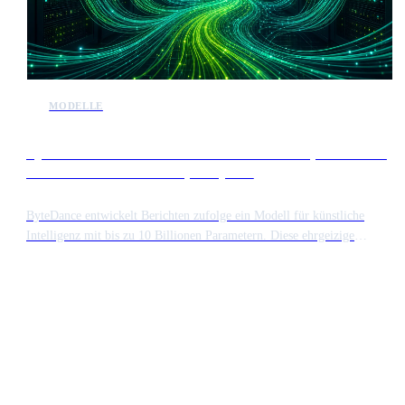
MODELLE
Bytedance entwickelt modell mit 10 billionen parametern
als konkurrenz zu anthropic mythos
ByteDance entwickelt Berichten zufolge ein Modell für künstliche
Intelligenz mit bis zu 10 Billionen Parametern. Diese ehrgeizige
Größenordnung würde das System in Bezug auf Komplexität und
Rechenanforderungen auf eine Stufe mit dem Mythos Modell von
Anthropic stellen.