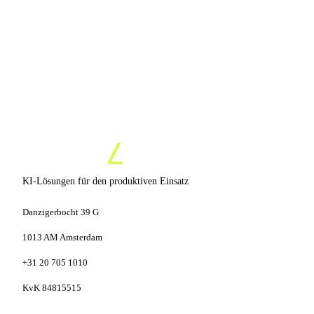
15 Min, unverbindlich
Kein Verkaufsdruck
Prototyp in 7 Tagen
KI-Lösungen für den produktiven Einsatz
Danzigerbocht 39 G
1013 AM Amsterdam
+31 20 705 1010
KvK 84815515