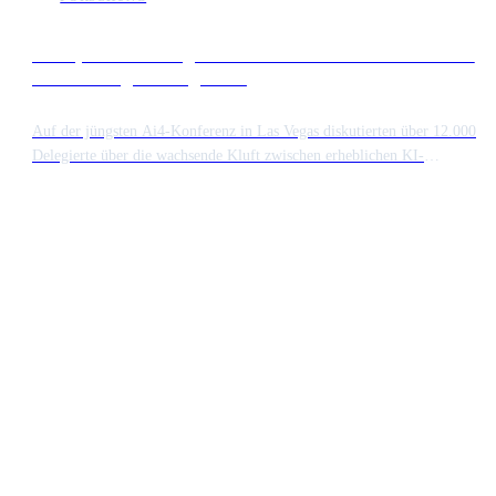
Enterprise AI verlagert den Fokus vom Token-Verbrauch
auf das Budgetmanagement
Auf der jüngsten Ai4-Konferenz in Las Vegas diskutierten über 12.000
Delegierte über die wachsende Kluft zwischen erheblichen KI-
Investitionen und tatsächlichen finanziellen Erträgen. Die Branche geht
von einer Phase des hohen Token-Verbrauchs zu einer disziplinierteren
Budgetierung von Chatbots über, da Unternehmen nach greifbarem
Mehrwert suchen.