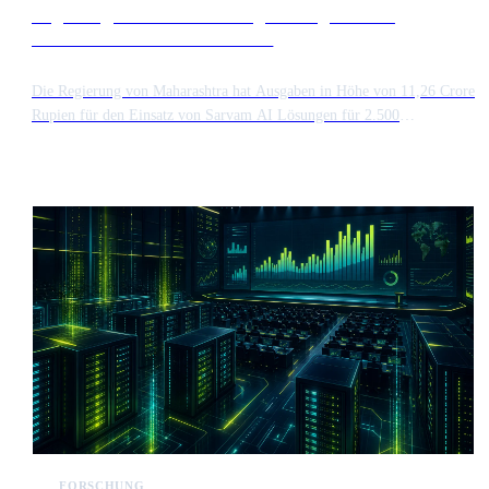
Regierung von Maharashtra genehmigt Einsatz
souveräner KI für 2.500 Nutzer
Die Regierung von Maharashtra hat Ausgaben in Höhe von 11,26 Crore
Rupien für den Einsatz von Sarvam AI Lösungen für 2.500
Regierungsnutzer über einen Zeitraum von zwei Jahren genehmigt.
Diese groß angelegte Initiative konzentriert sich auf souveräne KI-
Fähigkeiten, die darauf ausgelegt sind, die Verwaltungseffizienz und
die Erbringung öffentlicher Dienstleistungen im gesamten Bundesstaat
zu verbessern.
FORSCHUNG