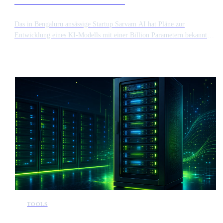
mit einer Billion Parametern an
Das in Bengaluru ansässige Startup Sarvam AI hat Pläne zur
Entwicklung eines KI-Modells mit einer Billion Parametern bekannt
gegeben. Dieses ehrgeizige Projekt zielt darauf ab, die Grenzen des
Trainings großskaliger Modelle zu erweitern und gleichzeitig die
spezifischen sprachlichen und strukturellen Anforderungen des
indischen Marktes zu berücksichtigen. Die Initiative stellt einen
bedeutenden Schritt in der regionalen KI-Entwicklung dar und
konzentriert sich auf Hochleistungsfähigkeiten.
TOOLS