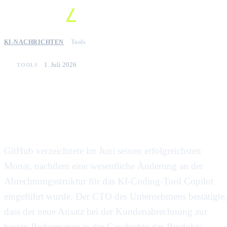
KI-NACHRICHTEN
Tools
1. Juli 2026
TOOLS
GitHub meldet Rekordwachstum
nach Änderungen am Copilot
Preismodell
GitHub verzeichnete im Juni seinen erfolgreichsten
Monat, nachdem eine wesentliche Änderung an der
Abrechnungsstruktur für das KI-Coding-Tool Copilot
eingeführt wurde. Der CTO des Unternehmens bestätigte,
dass der neue Ansatz bei der Kundenabrechnung zur
besten Performance in der Geschichte des Produkts