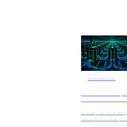
Más notici
HERRAMIENTAS
Sarvam AI anuncia pla
desarrollar un modelo 
billón de parámetros
La startup con sede en Beng
Sarvam AI ha revelado plane
desarrollar un modelo de int