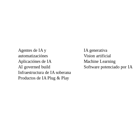
SERVICIOS
CAPACIDADES
Agentes de IA y
IA generativa
automatizaciónes
Vision artificial
Aplicaciónes de IA
Machine Learning
AI governed build
Software potenciado por IA
Infraestructura de IA soberana
Productos de IA Plug & Play