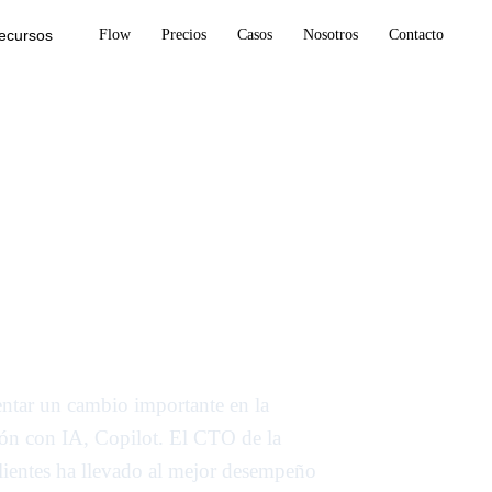
ecursos
Flow
Precios
Casos
Nosotros
Contacto
cimiento
s en el modelo
entar un cambio importante en la
ión con IA, Copilot. El CTO de la
lientes ha llevado al mejor desempeño