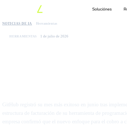
Soluciónes
R
NOTICIAS DE IA
Herramientas
1 de julio de 2026
HERRAMIENTAS
GitHub reporta un cre
récord tras los cambio
de precios de Copilot
GitHub registró su mes más exitoso en junio tras implem
estructura de facturación de su herramienta de programac
empresa confirmó que el nuevo enfoque para el cobro a c