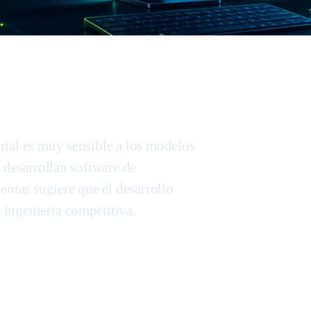
rial es muy sensible a los modelos
 desarrollan software de
entas sugiere que el desarrollo
a ingeniería competitiva.