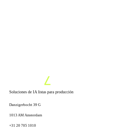
15 min, sin compromiso
Sin presión comercial
Prototipo en 7 días
Soluciones de IA listas para producción
Danzigerbocht 39 G
1013 AM Amsterdam
+31 20 705 1010