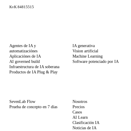
KvK 84815515
SERVICIOS
CAPACIDADES
Agentes de IA y
IA generativa
automatizaciónes
Vision artificial
Aplicaciónes de IA
Machine Learning
AI governed build
Software potenciado por IA
Infraestructura de IA soberana
Productos de IA Plug & Play
MÉTODO
EMPRESA
SevenLab Flow
Nosotros
Prueba de concepto en 7 días
Precios
Casos
AI Learn
Clasificación IA
Noticias de IA