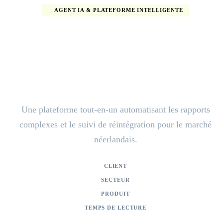
AGENT IA & PLATEFORME INTELLIGENTE
Transformer la gestion de
l'absentéisme grâce à l'IA
souveraine
Une plateforme tout-en-un automatisant les rapports
complexes et le suivi de réintégration pour le marché
néerlandais.
CLIENT
Arbeid.ai
SECTEUR
RH et santé au travail
PRODUIT
Arbeid.ai
TEMPS DE LECTURE
2 min de lecture