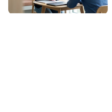
LE CONTEXTE
Arbeid.ai
Arbeid.ai a sollicité SevenLab pour concevoir la première
solution intégrée d'intelligence artificielle dédiée au secteur de
la gestion de l'absentéisme et de la réintégration aux Pays-Bas.
L'objectif était de centraliser les processus fragmentés et de