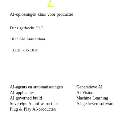
AI-oplossingen klaar voor productie
Danzigerbocht 39 G
1013 AM Amsterdam
+31 20 705 1010
DIENSTEN
SPECIALISATIES
AI-agents en automatiseringen
Generatieve AI
AI-applicaties
AI Vision
AI governed build
Machine Learning
Sovereign AI-infrastructuur
AI-gedreven software
Plug & Play AI-producten
METHODE
BEDRIJF