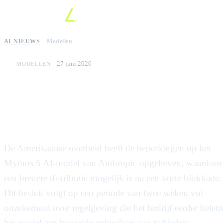
AI-NIEUWS
Modellen
27 juni 2026
MODELLEN
Anthropic's Mythos 5-model
krijgt Amerikaanse goedkeuring
voor bredere zakelijke inzet
De Amerikaanse overheid heeft de beperkingen op het
Mythos 5 AI-model van Anthropic opgeheven, waardoor
een bredere distributie mogelijk is na een korte blokkade.
Dit besluit volgt op een periode van twee weken vol
onzekerheid over regelgeving die het bedrijf eerder belett
het model aan bepaalde gebruikers aan te bieden.