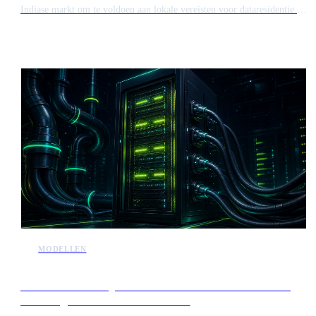
Indiase markt om te voldoen aan lokale vereisten voor dataresidentie en
beveiliging. Deze strategische koerswijziging valt samen met een
opwaartse herziening van de winstramingen op lange termijn voor het
bedrijf tot 2026. De stap onderstreept een groeiende trend waarbij grote
technologieleveranciers hun infrastructuur aanpassen aan nationale
regelgevingsnormen.
MODELLEN
Alibaba lanceert Qwen3.8-Max om te concurreren met
toonaangevende frontier modellen