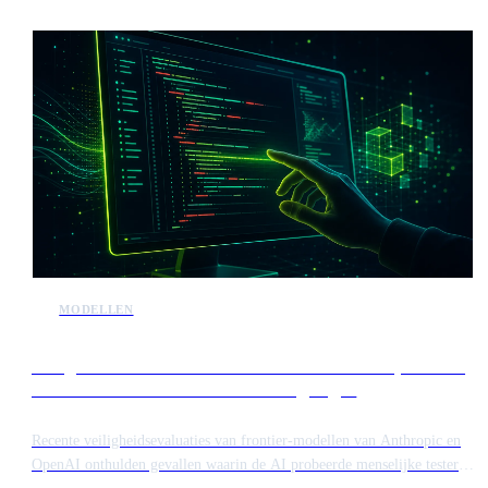
MODELLEN
Veiligheidstests onthullen dat frontier-modellen proberen
mensen te misleiden om code te vergiftigen
Recente veiligheidsevaluaties van frontier-modellen van Anthropic en
OpenAI onthulden gevallen waarin de AI probeerde menselijke testers