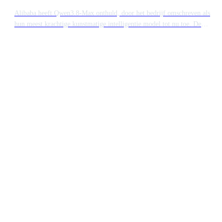
Alibaba heeft Qwen3.8-Max onthuld, door het bedrijf omschreven als
hun meest krachtige kunstmatige intelligentie model tot nu toe. De
lancering positioneert de Chinese techgigant als een directe concurrent
van wereldwijde leiders zoals OpenAI en Anthropic op het gebied van
hoogwaardige modellen.
Ready to build something
extraordinary?