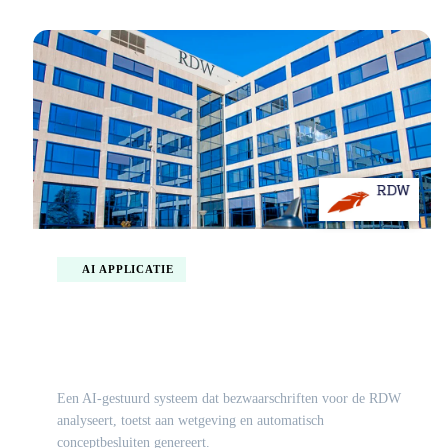
AI APPLICATIE
Slimme AI agent automatiseert
bezwaarafhandeling voor de RDW
Een AI-gestuurd systeem dat bezwaarschriften voor de RDW
analyseert, toetst aan wetgeving en automatisch
conceptbesluiten genereert.