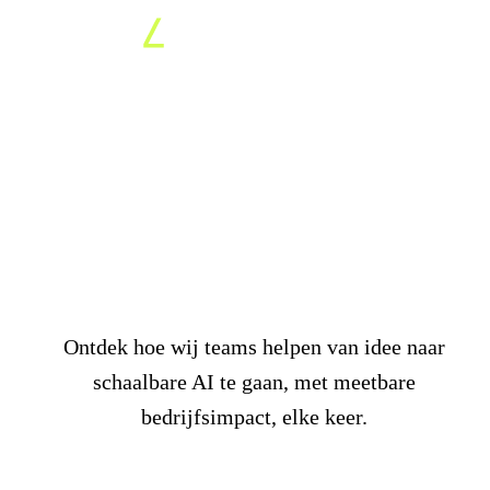
Echte AI. Echte resultaten.
POC in 7 dagen, productie
in
weken.
Ontdek hoe wij teams helpen van idee naar
schaalbare AI te gaan, met meetbare
bedrijfsimpact, elke keer.