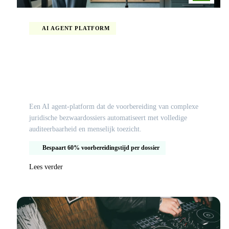
AI AGENT PLATFORM
Efficiënte dossierverwerking voor de
bezwaarschriftenadviescommissie herstel
toeslagen
Een AI agent-platform dat de voorbereiding van complexe
juridische bezwaardossiers automatiseert met volledige
auditeerbaarheid en menselijk toezicht.
Bespaart 60% voorbereidingstijd per dossier
Lees verder