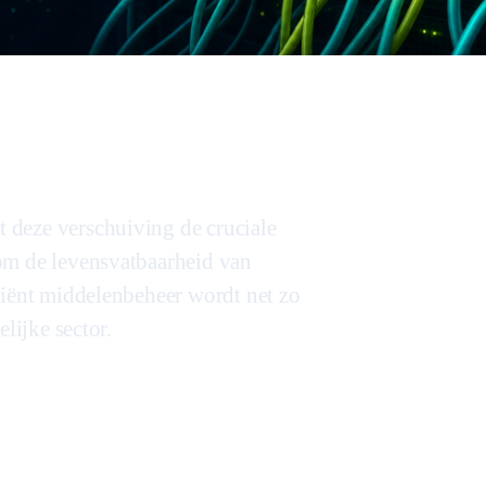
 deze verschuiving de cruciale
om de levensvatbaarheid van
ciënt middelenbeheer wordt net zo
lijke sector.