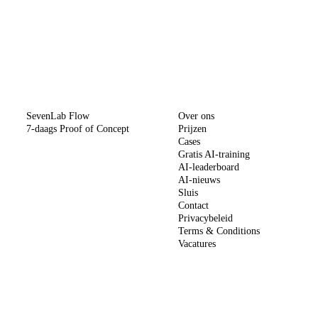
METHODE
BEDRIJF
SevenLab Flow
Over ons
7-daags Proof of Concept
Prijzen
Cases
Gratis AI-training
AI-leaderboard
AI-nieuws
Sluis
Contact
Privacybeleid
Terms & Conditions
Vacatures