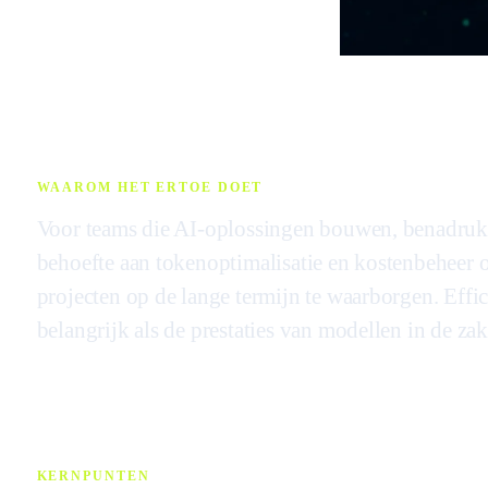
WAAROM HET ERTOE DOET
Voor teams die AI-oplossingen bouwen, benadrukt
behoefte aan tokenoptimalisatie en kostenbeheer 
projecten op de lange termijn te waarborgen. Effi
belangrijk als de prestaties van modellen in de zake
KERNPUNTEN