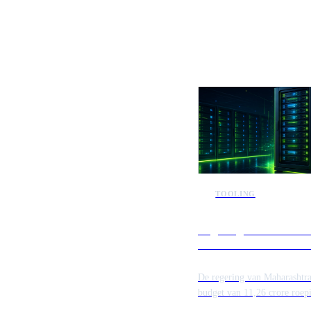
Meer AI-n
TOOLING
Regering van Maharas
keurt inzet van soevere
goed voor 2.500 gebrui
De regering van Maharashtra
budget van 11,26 crore roep
goedgekeurd voor de inzet 