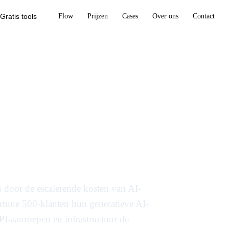
Gratis tools
Flow
Prijzen
Cases
Over ons
Contact
ervaren druk op
de kosten voor
s door de escalerende kosten van AI-
ortune 500-klanten hun generatieve AI-
API-aanroepen en infrastructuur de