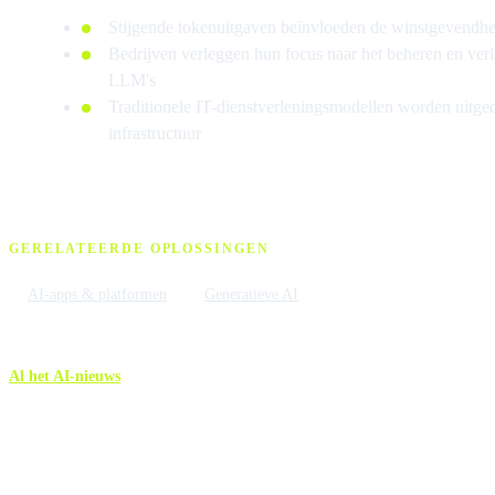
Stijgende tokenuitgaven beïnvloeden de winstgevendhe
Bedrijven verleggen hun focus naar het beheren en ver
LLM's
Traditionele IT-dienstverleningsmodellen worden uitge
infrastructuur
GERELATEERDE OPLOSSINGEN
AI-apps & platformen
Generatieve AI
Al het AI-nieuws