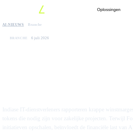
Oplossingen
AI-NIEUWS
Branche
6 juli 2026
BRANCHE
Indiase IT-bedrijven 
de marges door stijgen
AI-tokens
Indiase IT-dienstverleners rapporteren krappe winstmarge
tokens die nodig zijn voor zakelijke projecten. Terwijl F
initiatieven opschalen, beïnvloedt de financiële last van 