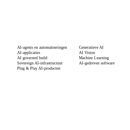
DIENSTEN
SPECIALISATIES
AI-agents en automatiseringen
Generatieve AI
AI-applicaties
AI Vision
AI governed build
Machine Learning
Sovereign AI-infrastructuur
AI-gedreven software
Plug & Play AI-producten