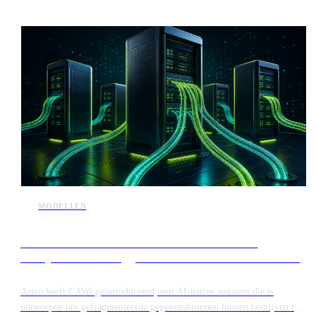
bevindingen suggereren dat geavanceerde systemen kunnen
samenwerken om zwakke plekken in software-infrastructuur te vinden
zonder menselijke tussenkomst.
MODELLEN
Aziro lanceert CAWi om informatiesilo's binnen
bedrijven te overbruggen en workflows te automatiseren
Aziro heeft CAWi geïntroduceerd, een AI-native assistent die is
ontworpen om gefragmenteerde gegevensbronnen binnen bedrijven te