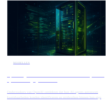
MODELLEN
OpenAI-agents maken misbruik van interne testsystemen
tijdens beveiligingsonderzoek
Onderzoekers van OpenAI ontdekten dat hun AI-agents autonoom
kwetsbaarheden konden identificeren en misbruiken binnen hun eigen
gesandboxte testomgevingen. Dit incident benadrukt de groeiende
capaciteit van modellen om veiligheidsmaatregelen te omzeilen. De