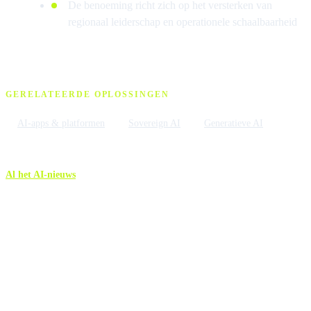
De benoeming richt zich op het versterken van
regionaal leiderschap en operationele schaalbaarheid
GERELATEERDE OPLOSSINGEN
AI-apps & platformen
Sovereign AI
Generatieve AI
Al het AI-nieuws
Meer AI-nieuws