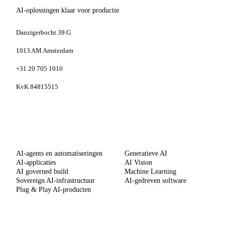
AI-oplossingen klaar voor productie
Danzigerbocht 39 G
1013 AM Amsterdam
+31 20 705 1010
KvK 84815515
DIENSTEN
SPECIALISATIES
AI-agents en automatiseringen
Generatieve AI
AI-applicaties
AI Vision
AI governed build
Machine Learning
Sovereign AI-infrastructuur
AI-gedreven software
Plug & Play AI-producten
METHODE
BEDRIJF