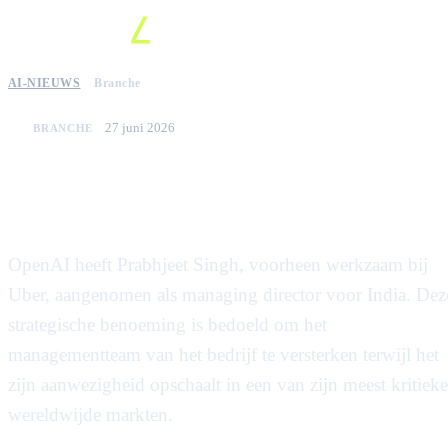
AI-NIEUWS
Branche
27 juni 2026
BRANCHE
OpenAI stelt Uber-topman aan
om Indiase activiteiten te leiden
OpenAI heeft Prabhjeet Singh, voorheen werkzaam bij
Uber, aangenomen als managing director voor India. Dez
strategische benoeming is bedoeld om het
managementteam van het bedrijf te versterken terwijl het
zijn aanwezigheid opschaalt in een van zijn meest kritieke
wereldwijde markten.