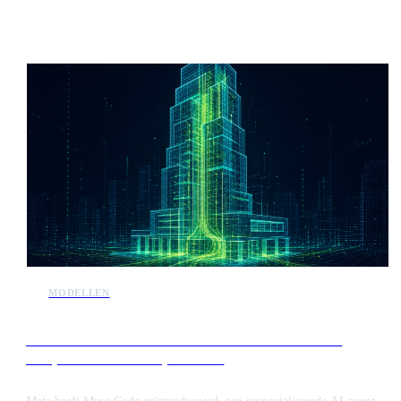
integreren. Het platform biedt een beveiligde laag om ongelijksoortige
systemen te verbinden, waardoor teams informatie binnen de
organisatie kunnen raadplegen en synthetiseren zonder handmatige
datamigratie.
MODELLEN
Meta introduceert Muse Code voor het beheer van
complexe software-repositories
Meta heeft Muse Code geïntroduceerd, een gespecialiseerde AI-agent