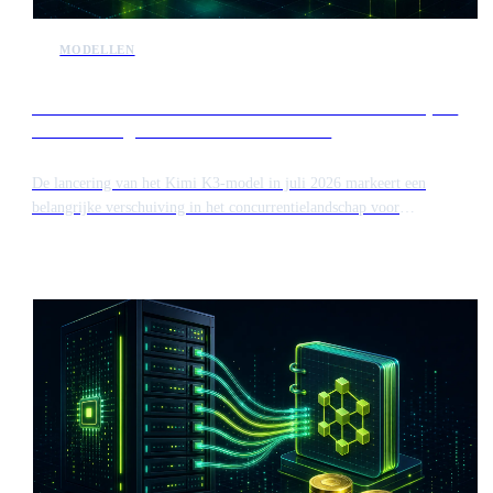
MODELLEN
Release van Kimi K3 intensiveert de concurrentie op de
markt voor geavanceerde AI-modellen
De lancering van het Kimi K3-model in juli 2026 markeert een
belangrijke verschuiving in het concurrentielandschap voor
hoogwaardige kunstmatige intelligentie. Deze release introduceert een
nieuwe uitdager voor gevestigde frontier-modellen, wat mogelijk de
marktwaardering van grote spelers zoals Anthropic beïnvloedt in de
aanloop naar hun beursgangen.