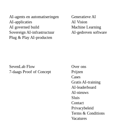
DIENSTEN
SPECIALISATIES
AI-agents en automatiseringen
Generatieve AI
AI-applicaties
AI Vision
AI governed build
Machine Learning
Sovereign AI-infrastructuur
AI-gedreven software
Plug & Play AI-producten
METHODE
BEDRIJF
SevenLab Flow
Over ons
7-daags Proof of Concept
Prijzen
Cases
Gratis AI-training
AI-leaderboard
AI-nieuws
Sluis
Contact
Privacybeleid
Terms & Conditions
Vacatures