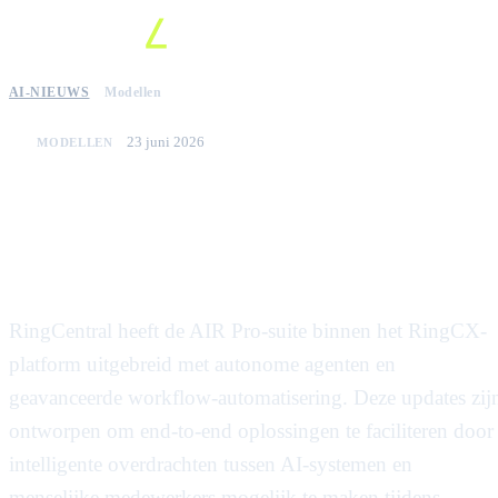
AI-NIEUWS
Modellen
23 juni 2026
MODELLEN
RingCentral introduceert agentic
AI voor RingCX voor autonome
klantenservice-oplossingen
RingCentral heeft de AIR Pro-suite binnen het RingCX-
platform uitgebreid met autonome agenten en
geavanceerde workflow-automatisering. Deze updates zij
ontworpen om end-to-end oplossingen te faciliteren door
intelligente overdrachten tussen AI-systemen en
menselijke medewerkers mogelijk te maken tijdens