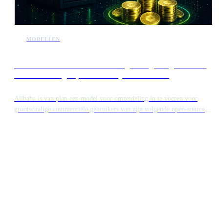
MODELLEN
Alibaba introduceert omzetdeling voor grote gebruikers
van toekomstige open-source Qwen-modellen
Alibaba is van plan een model voor omzetdeling in te voeren voor
grootschalige commerciële gebruikers van zijn volgende open-source
AI-model, Qwen. Hoewel de technologie toegankelijk blijft, zullen
grote ondernemingen die aanzienlijke inkomsten genereren met de
software een vergoeding moeten betalen. Deze stap markeert een
verschuiving in de manier waarop Chinese techgiganten hun open-
source bijdragen te gelde maken.