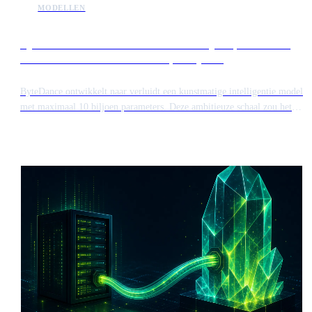
MODELLEN
ByteDance ontwikkelt model met 10 biljoen parameters
om te concurreren met Anthropic Mythos
ByteDance ontwikkelt naar verluidt een kunstmatige intelligentie model
met maximaal 10 biljoen parameters. Deze ambitieuze schaal zou het
systeem op gelijke hoogte brengen met het Mythos model van
Anthropic wat betreft complexiteit en rekenvereisten.