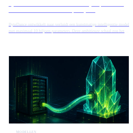
ByteDance ontwikkelt model met 10 biljoen parameters
om te concurreren met Anthropic Mythos
ByteDance ontwikkelt naar verluidt een kunstmatige intelligentie model
met maximaal 10 biljoen parameters. Deze ambitieuze schaal zou het
systeem op gelijke hoogte brengen met het Mythos model van
Anthropic wat betreft complexiteit en rekenvereisten.
MODELLEN