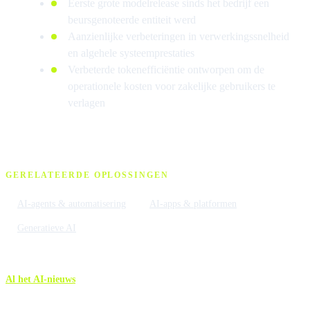
Eerste grote modelrelease sinds het bedrijf een
beursgenoteerde entiteit werd
Aanzienlijke verbeteringen in verwerkingssnelheid
en algehele systeemprestaties
Verbeterde tokenefficiëntie ontworpen om de
operationele kosten voor zakelijke gebruikers te
verlagen
GERELATEERDE OPLOSSINGEN
AI-agents & automatisering
AI-apps & platformen
Generatieve AI
Al het AI-nieuws