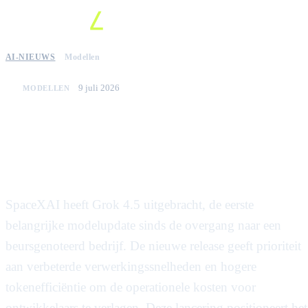
AI-NIEUWS
Modellen
9 juli 2026
MODELLEN
Spacexai lanceert grok 4.5 met
focus op snelheid en
kostenefficiëntie
SpaceXAI heeft Grok 4.5 uitgebracht, de eerste
belangrijke modelupdate sinds de overgang naar een
beursgenoteerd bedrijf. De nieuwe release geeft prioriteit
aan verbeterde verwerkingssnelheden en hogere
tokenefficiëntie om de operationele kosten voor
ontwikkelaars te verlagen. Deze lancering positioneert het