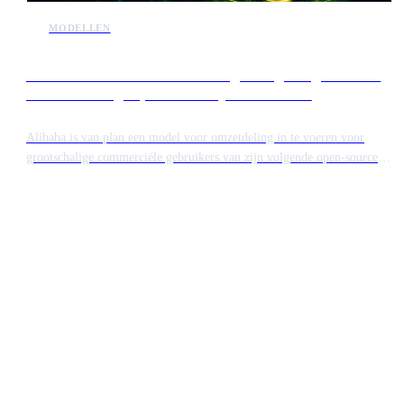
MODELLEN
Alibaba introduceert omzetdeling voor grote gebruikers
van toekomstige open-source Qwen-modellen
Alibaba is van plan een model voor omzetdeling in te voeren voor
grootschalige commerciële gebruikers van zijn volgende open-source
AI-model, Qwen. Hoewel de technologie toegankelijk blijft, zullen
grote ondernemingen die aanzienlijke inkomsten genereren met de
software een vergoeding moeten betalen. Deze stap markeert een
verschuiving in de manier waarop Chinese techgiganten hun open-
source bijdragen te gelde maken.