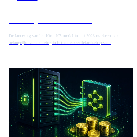
Release van Kimi K3 intensiveert de concurrentie op de
markt voor geavanceerde AI-modellen
De lancering van het Kimi K3-model in juli 2026 markeert een
belangrijke verschuiving in het concurrentielandschap voor
hoogwaardige kunstmatige intelligentie. Deze release introduceert een
nieuwe uitdager voor gevestigde frontier-modellen, wat mogelijk de
marktwaardering van grote spelers zoals Anthropic beïnvloedt in de
aanloop naar hun beursgangen.