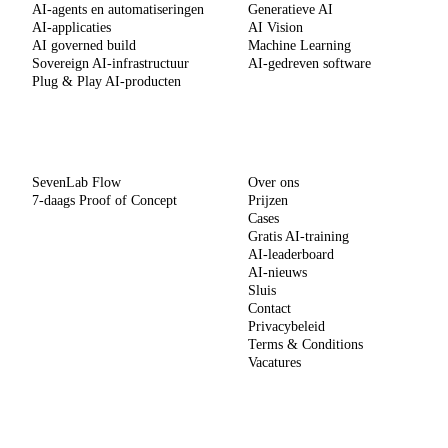
AI-agents en automatiseringen
Generatieve AI
AI-applicaties
AI Vision
AI governed build
Machine Learning
Sovereign AI-infrastructuur
AI-gedreven software
Plug & Play AI-producten
METHODE
BEDRIJF
SevenLab Flow
Over ons
7-daags Proof of Concept
Prijzen
Cases
Gratis AI-training
AI-leaderboard
AI-nieuws
Sluis
Contact
Privacybeleid
Terms & Conditions
Vacatures