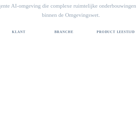
igente AI-omgeving die complexe ruimtelijke onderbouwingen 
binnen de Omgevingswet.
KLANT
BRANCHE
PRODUCT
LEESTIJD
Rho Adviseurs
Ruimtelijke ordening en milieuadvies
RHOPA
2 min lezen