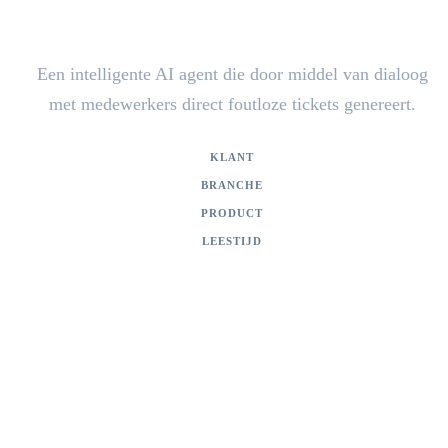
Woonbedrijf
Een intelligente AI agent die door middel van dialoog
met medewerkers direct foutloze tickets genereert.
KLANT
Woonbedrijf
BRANCHE
Vastgoed & Volkshuisvesting
PRODUCT
Conversational Ticketing Agent
LEESTIJD
2 min lezen