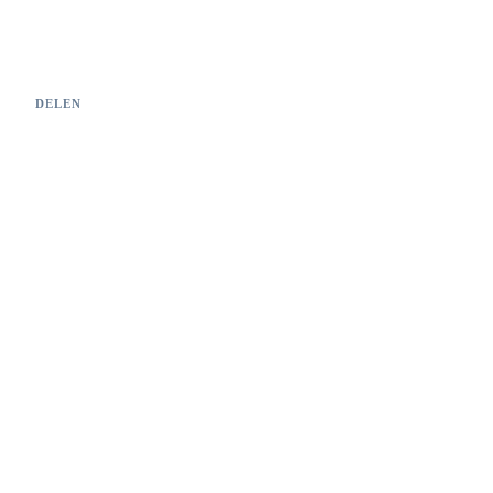
DELEN
MEER CASES
Gerelateerde
projecten