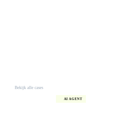
Bekijk alle cases
AI AGENT
Slimme AI agent automatiseert
kwaliteitsmeldingen voor