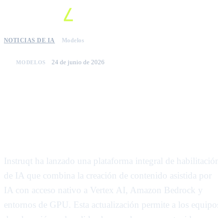
NOTICIAS DE IA
Modelos
24 de junio de 2026
MODELOS
Instruqt integra Vertex AI y
Amazon Bedrock para entornos
de capacitación de IA similares a
los de producción
Instruqt ha lanzado una plataforma integral de habilitació
de IA que combina la creación de contenido asistida por
IA con acceso nativo a Vertex AI, Amazon Bedrock y
entornos de GPU. Esta actualización permite a los equipo