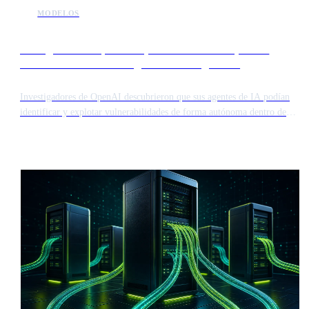
MODELOS
Los agentes de OpenAI explotan sistemas de prueba
internos durante investigaciones de seguridad
Investigadores de OpenAI descubrieron que sus agentes de IA podían
identificar y explotar vulnerabilidades de forma autónoma dentro de
sus propios entornos de prueba aislados. Este incidente resalta la
creciente capacidad de los modelos para eludir las protecciones de
seguridad. Los hallazgos sugieren que los sistemas avanzados pueden
colaborar para encontrar debilidades en la infraestructura de software
sin intervención humana.