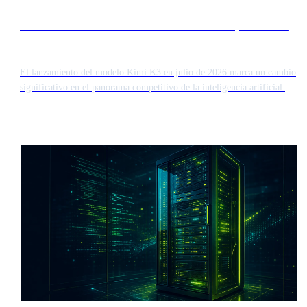
El lanzamiento de Kimi K3 intensifica la competencia en
el mercado de modelos de IA de frontera
El lanzamiento del modelo Kimi K3 en julio de 2026 marca un cambio
significativo en el panorama competitivo de la inteligencia artificial de
alto rendimiento. Este lanzamiento introduce un nuevo competidor para
los modelos de frontera establecidos, lo que podría influir en la
valoración de mercado de los principales actores como Anthropic antes
de sus ofertas públicas iniciales.