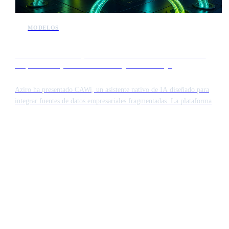
MODELOS
Aziro lanza CAWi para conectar silos de información
empresarial y automatizar flujos de trabajo
Aziro ha presentado CAWi, un asistente nativo de IA diseñado para
integrar fuentes de datos empresariales fragmentadas. La plataforma
ofrece una capa segura para conectar sistemas dispares, lo que permite a
los equipos acceder y sintetizar información en toda la organización sin
migración manual de datos.