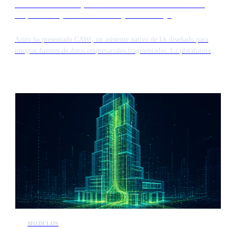
Aziro lanza CAWi para conectar silos de información
empresarial y automatizar flujos de trabajo
Aziro ha presentado CAWi, un asistente nativo de IA diseñado para
integrar fuentes de datos empresariales fragmentadas. La plataforma
ofrece una capa segura para conectar sistemas dispares, lo que permite a
los equipos acceder y sintetizar información en toda la organización sin
migración manual de datos.
MODELOS