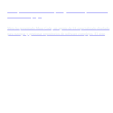
Meta presenta Muse Code para gestionar repositorios de
software complejos
Meta ha presentado Muse Code, un agente de IA especializado diseñado
para navegar y gestionar repositorios de software complejos. El sistema
va más allá de la simple compleción de código al encargarse de tareas
de ingeniería intrincadas que abarcan bases de código a gran escala.
Representa un paso significativo hacia asistentes autónomos que
comprenden el contexto arquitectónico completo.