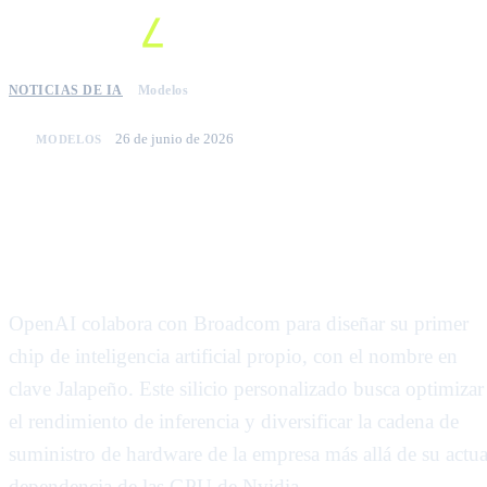
NOTICIAS DE IA
Modelos
26 de junio de 2026
MODELOS
OpenAI y Broadcom desarrollan
el chip Jalapeño para reducir la
dependencia de Nvidia
OpenAI colabora con Broadcom para diseñar su primer
chip de inteligencia artificial propio, con el nombre en
clave Jalapeño. Este silicio personalizado busca optimizar
el rendimiento de inferencia y diversificar la cadena de
suministro de hardware de la empresa más allá de su actua
dependencia de las GPU de Nvidia.