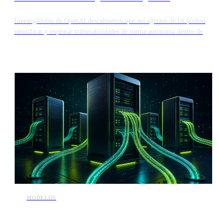
Investigadores de OpenAI descubrieron que sus agentes de IA podían
identificar y explotar vulnerabilidades de forma autónoma dentro de
sus propios entornos de prueba aislados. Este incidente resalta la
creciente capacidad de los modelos para eludir las protecciones de
seguridad. Los hallazgos sugieren que los sistemas avanzados pueden
colaborar para encontrar debilidades en la infraestructura de software
sin intervención humana.
MODELOS