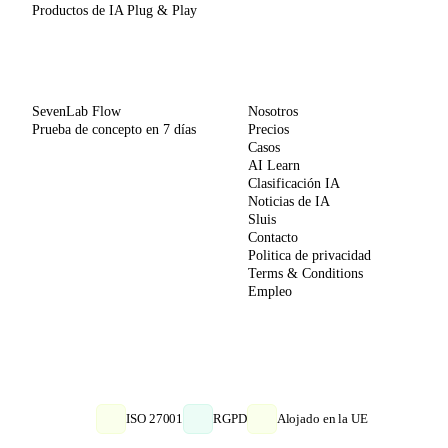
Productos de IA Plug & Play
MÉTODO
EMPRESA
SevenLab Flow
Nosotros
Prueba de concepto en 7 días
Precios
Casos
AI Learn
Clasificación IA
Noticias de IA
Sluis
Contacto
Politica de privacidad
Terms & Conditions
Empleo
ISO 27001
RGPD
Alojado en la UE