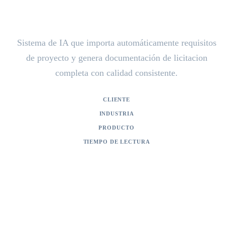
Infra
Sistema de IA que importa automáticamente requisitos
de proyecto y genera documentación de licitacion
completa con calidad consistente.
CLIENTE
Bloem Infra
INDUSTRIA
Infraestructura / Construcción
PRODUCTO
Generador de documentos de licitacion con IA
TIEMPO DE LECTURA
2 min de lectura