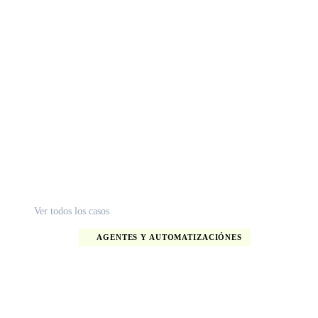
Ver todos los casos
AGENTES Y AUTOMATIZACIÓNES
Generador de documentos de
licitacion con IA para Bloem