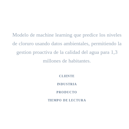
Predicción de calidad del agua
con IA para Rijnland
Modelo de machine learning que predice los niveles
de cloruro usando datos ambientales, permitiendo la
gestion proactiva de la calidad del agua para 1,3
millones de habitantes.
CLIENTE
Hoogheemraadschap van Rijnland
INDUSTRIA
Gobierno / Gestion del agua
PRODUCTO
Modelo de predicción de contenido de cloruro
TIEMPO DE LECTURA
2 min de lectura