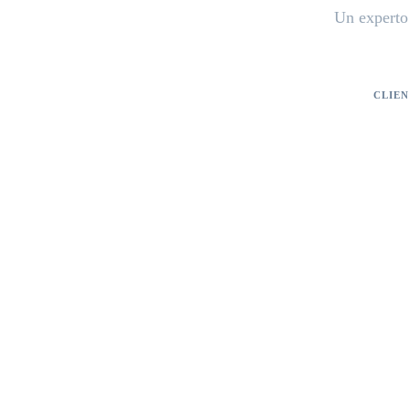
Un experto 
CLIE
Kwast Wij