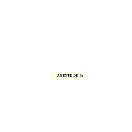
AGENTE DE IA
stente de IA especializa
amiento vinícola para ho