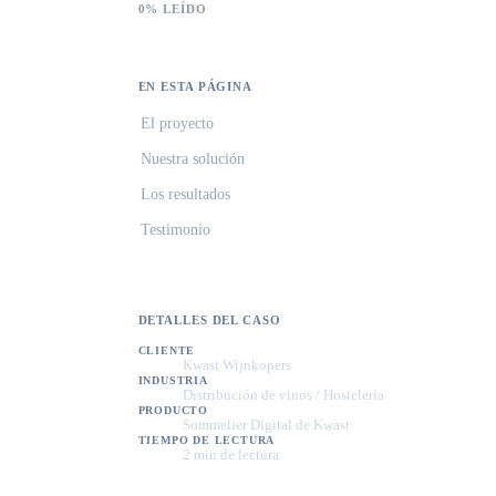
0% LEÍDO
EN ESTA PÁGINA
El proyecto
Nuestra solución
Los resultados
Testimonio
DETALLES DEL CASO
CLIENTE
Kwast Wijnkopers
INDUSTRIA
Distribución de vinos / Hostelería
PRODUCTO
Sommelier Digital de Kwast
TIEMPO DE LECTURA
2 min de lectura