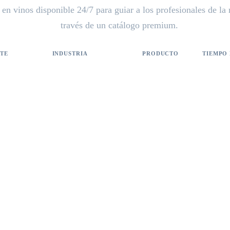
en vinos disponible 24/7 para guiar a los profesionales de la 
través de un catálogo premium.
NTE
INDUSTRIA
PRODUCTO
TIEMPO
nkopers
Distribución de vinos / Hostelería
Sommelier Digital de Kwast
2 min