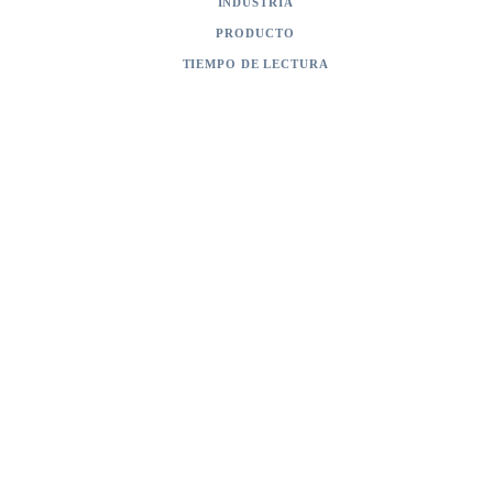
INDUSTRIA
Sector público y legal
PRODUCTO
BAC Dossierverwerking
TIEMPO DE LECTURA
2 min de lectura