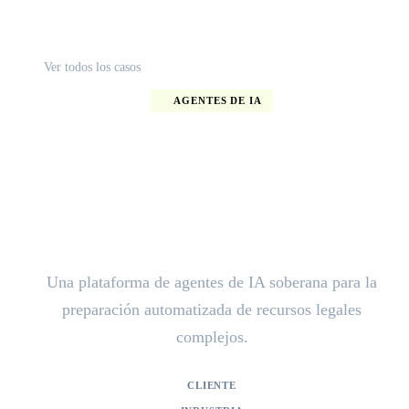
Ver todos los casos
AGENTES DE IA
Acelerando el procesamiento de
expedientes legales con agentes
de IA
Una plataforma de agentes de IA soberana para la
preparación automatizada de recursos legales
complejos.
CLIENTE
Bezwaarschriftenadviescommissie (BAC)